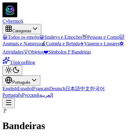
Cyber
moji
Categorias
😀
Todos os emojis
😀
Smileys e Emoções
👋
Pessoas e Corpo
🐱
Animais e Natureza
🍎
Comida e Bebida
✈️
Viagem e Lugares
⚽
Atividades
💡
Objetos
❤️
Símbolos
🚩
Bandeiras
Tópicos
Blog
Português
English
Español
Français
Deutsch
日本語
中文
한국어
Português
Русский
العربية
🚩
Bandeiras