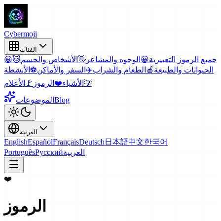
Cyber
moji
الفئات
جميع الرموز التعبيرية
😀
الوجوه والمشاعر
👋
الأشخاص والجسم
🐱
😀
الحيوانات والطبيعة
🍎
الطعام والشراب
✈️
السفر والأماكن
⚽
الأنشطة
💡
الأشياء
❤️
الرموز
🚩
الأعلام
Blog
الموضوعات
العربية
English
Español
Français
Deutsch
日本語
中文
한국어
العربية
Русский
Português
❤️
الرموز