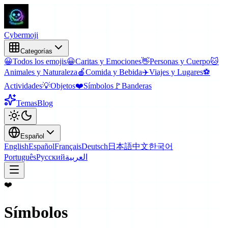
Cyber
moji
Categorías
😀
Todos los emojis
😀
Caritas y Emociones
👋
Personas y Cuerpo
🐱
Animales y Naturaleza
🍎
Comida y Bebida
✈️
Viajes y Lugares
⚽
Actividades
💡
Objetos
❤️
Símbolos
🚩
Banderas
Temas
Blog
Español
English
Español
Français
Deutsch
日本語
中文
한국어
Português
Русский
العربية
❤️
Símbolos