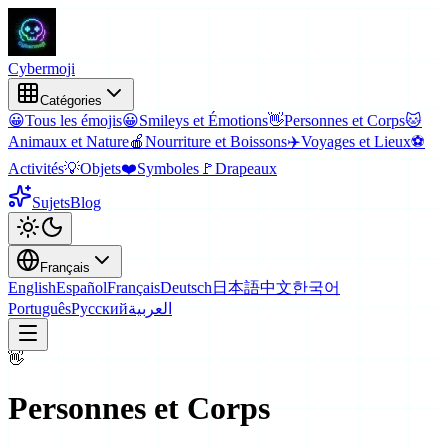
Cyber
moji
Catégories
😀
Tous les émojis
😀
Smileys et Émotions
👋
Personnes et Corps
🐱
Animaux et Nature
🍎
Nourriture et Boissons
✈️
Voyages et Lieux
⚽
Activités
💡
Objets
❤️
Symboles
🚩
Drapeaux
Sujets
Blog
Français
English
Español
Français
Deutsch
日本語
中文
한국어
Português
Русский
العربية
👋
Personnes et Corps