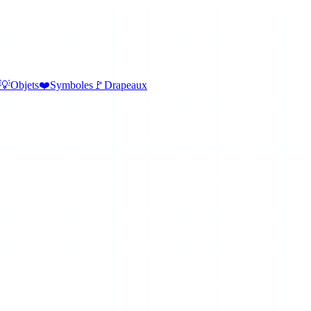
💡
Objets
❤️
Symboles
🚩
Drapeaux