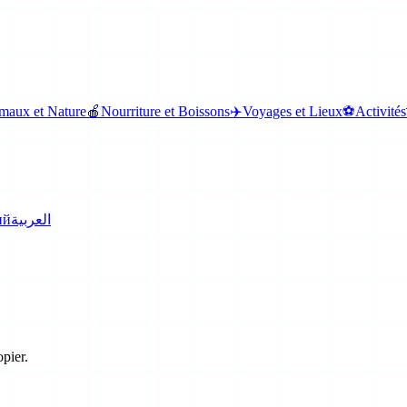
maux et Nature
🍎
Nourriture et Boissons
✈️
Voyages et Lieux
⚽
Activités
ий
العربية
opier.