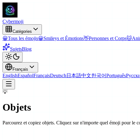
Cyber
moji
Catégories
😀
Tous les émojis
😀
Smileys et Émotions
👋
Personnes et Corps
🐱
Ani
Sujets
Blog
Français
English
Español
Français
Deutsch
日本語
中文
한국어
Português
Русск
💡
Objets
Parcourez et copiez objets. Cliquez sur n'importe quel émoji pour le c