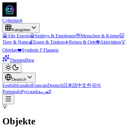
Cyber
moji
Kategorien
😀
Alle Emojis
😀
Smileys & Emotionen
👋
Menschen & Körper
🐱
Tiere & Natur
🍎
Essen & Trinken
✈️
Reisen & Orte
⚽
Aktivitäten
💡
Objekte
❤️
Symbole
🚩
Flaggen
Themen
Blog
Deutsch
English
Español
Français
Deutsch
日本語
中文
한국어
Português
Русский
العربية
💡
Objekte