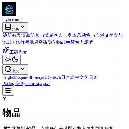
Cyber
moji
分类
😀
所有表情
😀
笑脸与情感
👋
人与身体
🐱
动物与自然
🍎
美食与
饮品
✈️
旅行与地点
⚽
活动
💡
物品
❤️
符号
🚩
旗帜
主题
Blog
中文
English
Español
Français
Deutsch
日本語
中文
한국어
Português
Русский
العربية
💡
物品
浏览并复制 物品。点击任何表情即可将其复制到剪贴板。