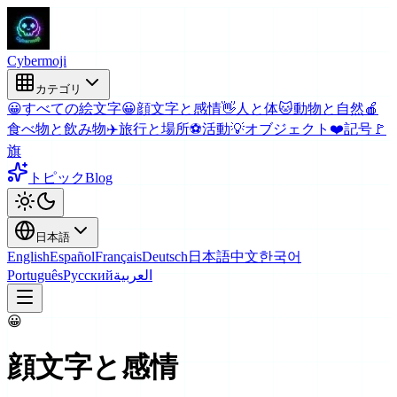
Cyber
moji
カテゴリ
😀
すべての絵文字
😀
顔文字と感情
👋
人と体
🐱
動物と自然
🍎
食べ物と飲み物
✈️
旅行と場所
⚽
活動
💡
オブジェクト
❤️
記号
🚩
旗
トピック
Blog
日本語
English
Español
Français
Deutsch
日本語
中文
한국어
Português
Русский
العربية
😀
顔文字と感情