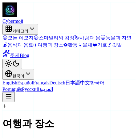
Cyber
moji
카테고리
😀
모든 이모지
😀
스마일리와 감정
👋
사람과 몸
🐱
동물과 자연
🍎
음식과 음료
✈️
여행과 장소
⚽
활동
💡
물체
❤️
기호
🚩
깃발
주제
Blog
한국어
English
Español
Français
Deutsch
日本語
中文
한국어
Português
Русский
العربية
✈️
여행과 장소