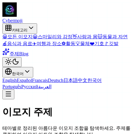
Cyber
moji
카테고리
😀
모든 이모지
😀
스마일리와 감정
👋
사람과 몸
🐱
동물과 자연
🍎
음식과 음료
✈️
여행과 장소
⚽
활동
💡
물체
❤️
기호
🚩
깃발
주제
Blog
한국어
English
Español
Français
Deutsch
日本語
中文
한국어
Português
Русский
العربية
이모지 주제
테마별로 정리된 아름다운 이모지 조합을 탐색하세요. 주제를