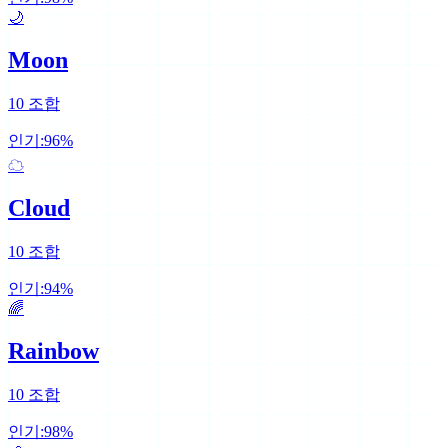
🌙
Moon
10
조합
인기:
96
%
☁
Cloud
10
조합
인기:
94
%
🌈
Rainbow
10
조합
인기:
98
%