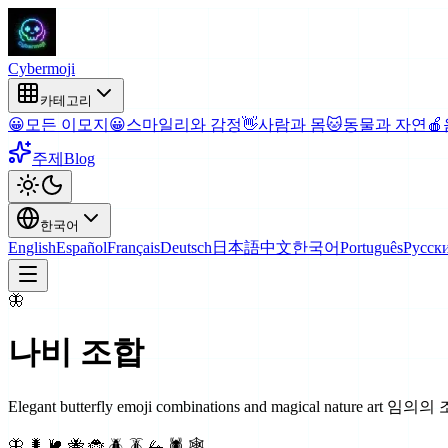
Cyber
moji
카테고리
😀
모든 이모지
😀
스마일리와 감정
👋
사람과 몸
🐱
동물과 자연
🍎
주제
Blog
한국어
English
Español
Français
Deutsch
日本語
中文
한국어
Português
Русск
🦋
나비
조합
Elegant butterfly emoji combinations and magical nature art
임의의 
🦋 🐛 🐌 🐝 🐞 🪲 🪳 🦗 🕷 🕸