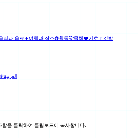
음식과 음료
✈️
여행과 장소
⚽
활동
💡
물체
❤️
기호
🚩
깃발
ий
العربية
조합을 클릭하여 클립보드에 복사합니다.