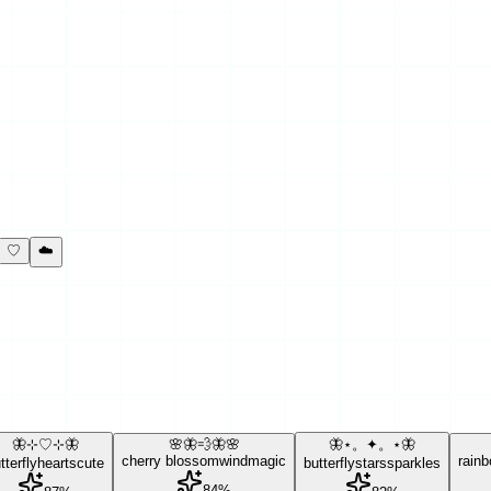
♡
☁️
🦋⊹♡⊹🦋
🌸🦋💨🦋🌸
🦋⋆。✦。⋆🦋
cherry blossom
wind
magic
rain
tterfly
hearts
cute
butterfly
stars
sparkles
84
%