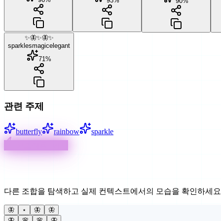
93
%
90
%
✨🦋✨🦋✨
sparkles
magic
elegant
71
%
관련 주제
butterfly
rainbow
sparkle
상호작용 예시
창의적인 사용법
다른 조합을 탐색하고 실제 컨텍스트에서의 모습을 확인하세요
🦋
⋆
🦋
🦋
🦋
🌸
🌸
🦋