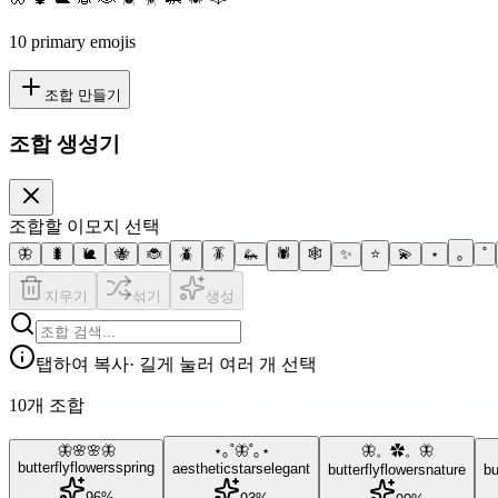
10
primary emoji
s
조합 만들기
조합 생성기
조합할 이모지 선택
🦋
🐛
🐌
🐝
🐞
🪲
🪳
🦗
🕷
🕸
✨
⭐
💫
⋆
｡
˚
지우기
섞기
생성
탭하여 복사
· 길게 눌러 여러 개 선택
10개 조합
🦋🌸🌸🦋
⋆｡˚🦋˚｡⋆
🦋。✿。🦋
butterfly
flowers
spring
aesthetic
stars
elegant
butterfly
flowers
nature
bu
96
%