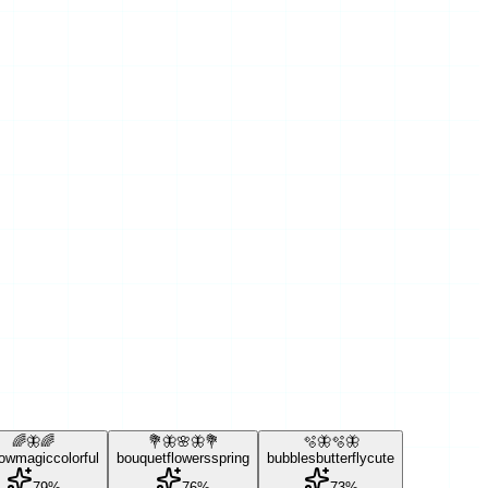
🌈🦋🌈
💐🦋🌸🦋💐
🫧🦋🫧🦋
bow
magic
colorful
bouquet
flowers
spring
bubbles
butterfly
cute
79
%
76
%
73
%