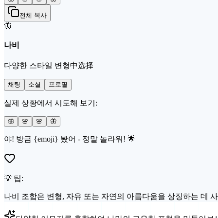
전체 복사
🦋
나비
다양한 스타일 변형中选择
채팅
소셜
프로필
실제 상황에서 시도해 보기:
🦋
🌸
🌸
🦋
야! 방금 {emoji} 봤어 - 정말 놀라워! 🌟
💡 팁:
나비 조합은 변형, 자유 또는 자연의 아름다움을 상징하는 데 