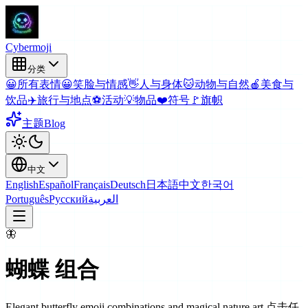
Cyber
moji
分类
😀
所有表情
😀
笑脸与情感
👋
人与身体
🐱
动物与自然
🍎
美食与
饮品
✈️
旅行与地点
⚽
活动
💡
物品
❤️
符号
🚩
旗帜
主题
Blog
中文
English
Español
Français
Deutsch
日本語
中文
한국어
Português
Русский
العربية
🦋
蝴蝶
组合
Elegant butterfly emoji combinations and magical nature art
点击任