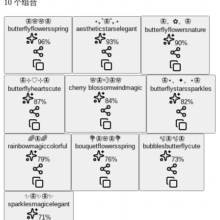
10 个组合
🦋🌸🌸🦋
⋆｡˚🦋˚｡⋆
🦋。✿。🦋
butterfly
flowers
spring
aesthetic
stars
elegant
butterfly
flowers
nature
96
%
93
%
90
%
🦋⊹♡⊹🦋
🌸🦋💨🦋🌸
🦋⋆。✦。⋆🦋
cherry blossom
wind
magic
butterfly
hearts
cute
butterfly
stars
sparkles
84
%
87
%
82
%
🌈🦋🌈
💐🦋🌸🦋💐
🫧🦋🫧🦋
rainbow
magic
colorful
bouquet
flowers
spring
bubbles
butterfly
cute
79
%
76
%
73
%
✨🦋✨🦋✨
sparkles
magic
elegant
71
%