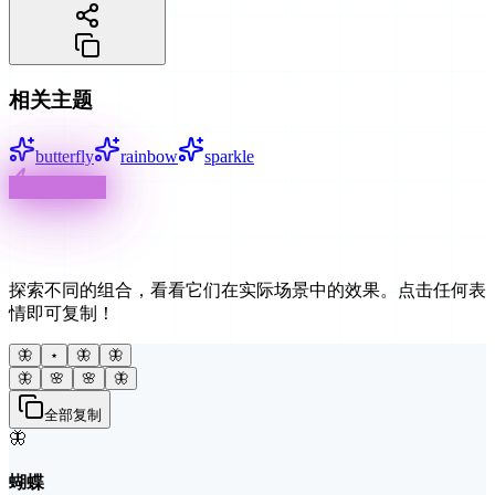
相关主题
butterfly
rainbow
sparkle
互动示例
创意用法
探索不同的组合，看看它们在实际场景中的效果。点击任何表
情即可复制！
🦋
⋆
🦋
🦋
🦋
🌸
🌸
🦋
全部复制
🦋
蝴蝶