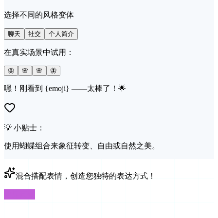
选择不同的风格变体
聊天
社交
个人简介
在真实场景中试用：
🦋
🌸
🌸
🦋
嘿！刚看到 {emoji} ——太棒了！🌟
💡 小贴士：
使用蝴蝶组合来象征转变、自由或自然之美。
混合搭配表情，创造您独特的表达方式！
常见问题
常见问题