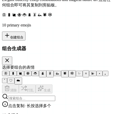
何组合即可将其复制到剪贴板。
🦋 🐛 🐌 🐝 🐞 🪲 🪳 🦗 🕷 🕸
10
primary emoji
s
创建组合
组合生成器
选择要组合的表情
🦋
🐛
🐌
🐝
🐞
🪲
🪳
🦗
🕷
🕸
✨
⭐
💫
⋆
｡
˚
♡
☁️
清除
打乱
生成
点击复制
· 长按选择多个