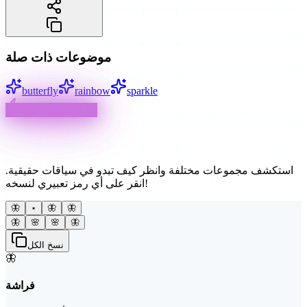
موضوعات ذات صلة
butterfly
rainbow
sparkle
مثال تفاعلي
طرق إبداعية للاستخدام
استكشف مجموعات مختلفة وانظر كيف تبدو في سياقات حقيقية.
انقر على أي رمز تعبيري لنسخه!
🦋
⋆
🦋
🦋
🦋
🌸
🌸
🦋
نسخ الكل
🦋
فراشة