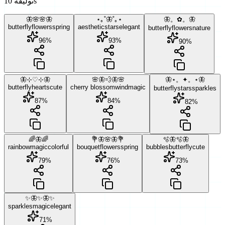
10 توليفةs
🦋🌸🌸🦋
⋆｡˚🦋˚｡⋆
🦋。✿。🦋
butterfly
flowers
spring
aesthetic
stars
elegant
butterfly
flowers
nature
96
%
93
%
90
%
🦋⊹♡⊹🦋
🌸🦋💨🦋🌸
🦋⋆。✦。⋆🦋
butterfly
hearts
cute
cherry blossom
wind
magic
butterfly
stars
sparkles
87
%
84
%
82
%
🌈🦋🌈
💐🦋🌸🦋💐
🫧🦋🫧🦋
rainbow
magic
colorful
bouquet
flowers
spring
bubbles
butterfly
cute
79
%
76
%
73
%
✨🦋✨🦋✨
sparkles
magic
elegant
71
%