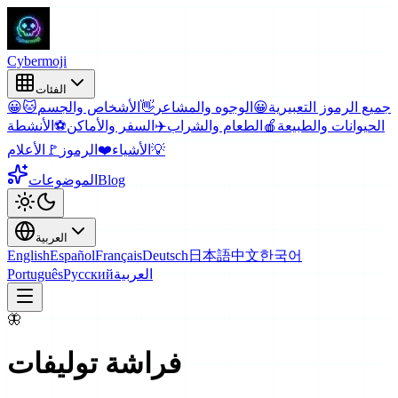
Cyber
moji
الفئات
جميع الرموز التعبيرية
😀
الوجوه والمشاعر
👋
الأشخاص والجسم
🐱
😀
الحيوانات والطبيعة
🍎
الطعام والشراب
✈️
السفر والأماكن
⚽
الأنشطة
💡
الأشياء
❤️
الرموز
🚩
الأعلام
Blog
الموضوعات
العربية
English
Español
Français
Deutsch
日本語
中文
한국어
العربية
Русский
Português
🦋
فراشة
توليفات