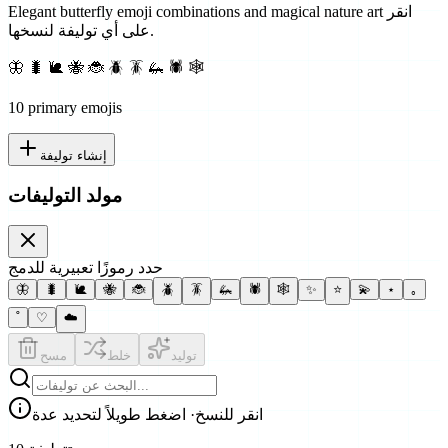
انقر
Elegant butterfly emoji combinations and magical nature art
على أي توليفة لنسخها.
🦋 🐛 🐌 🐝 🐞 🪲 🪳 🦗 🕷 🕸
10
primary emoji
s
إنشاء توليفة
مولد التوليفات
حدد رموزًا تعبيرية للدمج
🦋
🐛
🐌
🐝
🐞
🪲
🪳
🦗
🕷
🕸
✨
⭐
💫
⋆
｡
˚
♡
☁️
توليد
خلط
مسح
انقر للنسخ
· اضغط طويلاً لتحديد عدة