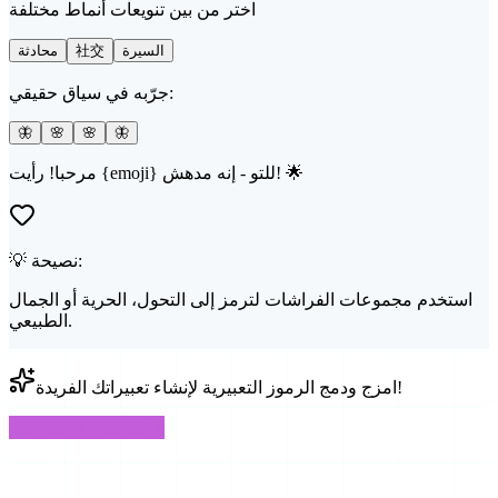
اختر من بين تنويعات أنماط مختلفة
السيرة
社交
محادثة
جرّبه في سياق حقيقي:
🦋
🌸
🌸
🦋
مرحبا! رأيت {emoji} للتو - إنه مدهش! 🌟
💡 نصيحة:
استخدم مجموعات الفراشات لترمز إلى التحول، الحرية أو الجمال
الطبيعي.
امزج ودمج الرموز التعبيرية لإنشاء تعبيراتك الفريدة!
الأسئلة الشائعة
الأسئلة الشائعة