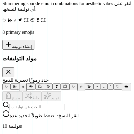
انقر على
Shimmering sparkle emoji combinations for aesthetic vibes
أي توليفة لنسخها.
✨ 💫 ⭐ 🌟 💥 💯 ❣ 💥
8
primary emoji
s
إنشاء توليفة
مولد التوليفات
حدد رموزًا تعبيرية للدمج
✨
💫
⭐
🌟
💥
💯
❣
💥
✨
⭐
💫
⋆
｡
˚
♡
☁️
توليد
خلط
مسح
انقر للنسخ
· اضغط طويلاً لتحديد عدة
10 توليفةs