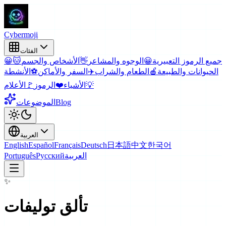
Cyber
moji
الفئات
جميع الرموز التعبيرية
😀
الوجوه والمشاعر
👋
الأشخاص والجسم
🐱
😀
الحيوانات والطبيعة
🍎
الطعام والشراب
✈️
السفر والأماكن
⚽
الأنشطة
💡
الأشياء
❤️
الرموز
🚩
الأعلام
Blog
الموضوعات
العربية
English
Español
Français
Deutsch
日本語
中文
한국어
العربية
Русский
Português
✨
تألق
توليفات