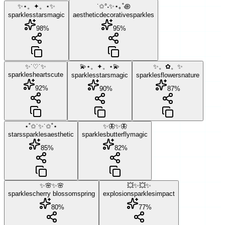
✨⋆。✦。⋆✨
˙✩°˖✨⋆｡˚꩜
sparkles
stars
magic
aesthetic
decorative
sparkles
98
%
95
%
✨˙♡˙✨
💫⋆。✦。⋆💫
✨。✿。✨
sparkles
hearts
cute
sparkles
stars
magic
sparkles
flowers
nature
92
%
90
%
87
%
⋆˚✩˙✨˙✩˚⋆
✨🦋✨🦋
stars
sparkles
aesthetic
sparkles
butterfly
magic
85
%
82
%
✨🌸✨🌸
💥✨💥✨
sparkles
cherry blossom
spring
explosion
sparkles
impact
80
%
77
%