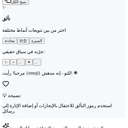
نسخ الكل
✨
تألق
اختر من بين تنويعات أنماط مختلفة
السيرة
社交
محادثة
جرّبه في سياق حقيقي:
✨
⋆
。
✦
。
مرحبا! رأيت {emoji} للتو - إنه مدهش! 🌟
💡 نصيحة:
استخدم رموز التألق للاحتفال بالإنجازات أو إضافة الإثارة إلى
رسائل.