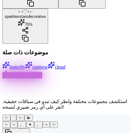
✨⋆˚,˚⋆✨
sparkles
stars
decorative
75
%
موضوعات ذات صلة
butterfly
rainbow
cloud
مثال تفاعلي
طرق إبداعية للاستخدام
استكشف مجموعات مختلفة وانظر كيف تبدو في سياقات حقيقية.
انقر على أي رمز تعبيري لنسخه!
✨
˙
✨
💫
✨
⋆
。
✦
。
⋆
✨