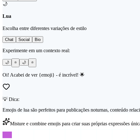
🌙
Lua
Escolha entre diferentes variações de estilo
Chat
Social
Bio
Experimente em um contexto real:
🌙
⭐
🌙
⭐
Oi! Acabei de ver {emoji} - é incrível! 🌟
💡 Dica:
Emojis de lua são perfeitos para publicações noturnas, conteúdo rela
Misture e combine emojis para criar suas próprias expressões únic
FAQ