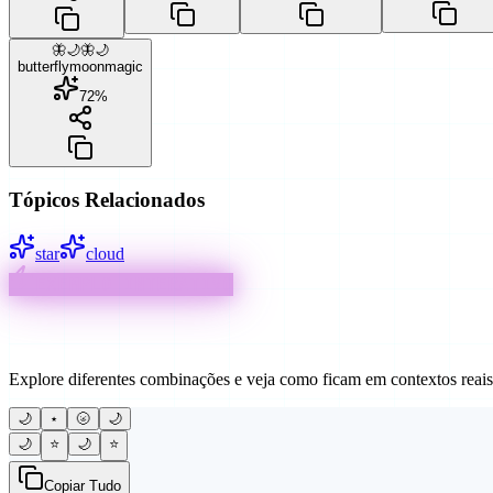
🦋🌙🦋🌙
butterfly
moon
magic
72
%
Tópicos Relacionados
star
cloud
EXEMPLO INTERATIVO
Formas Criativas de Usar
Explore diferentes combinações e veja como ficam em contextos reais
🌙
⋆
🌝
🌙
🌙
⭐
🌙
⭐
Copiar Tudo