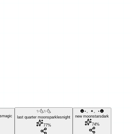
✨🌜✨🌜
🌚⋆。✦。⋆🌚
s
magic
new moon
stars
dark
last quarter moon
sparkles
night
74
%
77
%