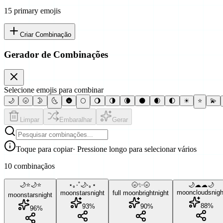
15
primary emoji
s
Criar Combinação
Gerador de Combinações
Selecione emojis para combinar
🌙
🌝
🌛
🌜
🌚
🌕
🌖
🌗
🌘
🌑
🌒
🌓
☀
⭐
💫
Limpar
Embaralhar
Gerar
Toque para copiar
· Pressione longo para selecionar vários
10 combinaçãos
🌙⭐🌙⭐
⋆｡‧˚🌙‧｡⋆
🌝✨🌝
🌙☁☁🌙
moon
clouds
nigh
moon
stars
night
full moon
bright
night
moon
stars
night
88
%
93
%
90
%
96
%