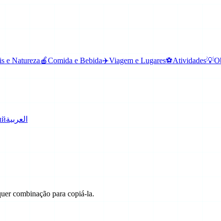
s e Natureza
🍎
Comida e Bebida
✈️
Viagem e Lugares
⚽
Atividades
💡
Ob
ий
العربية
uer combinação para copiá-la.