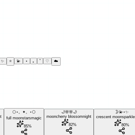
✨
⭐
💫
⋆
｡
˚
♡
☁️
🌕⋆。✦。⋆🌕
🌙🌸🌸🌙
🌛💫⋆✨
t
moon
cherry blossom
night
crescent moon
sparkle
full moon
stars
magic
82
%
80
%
85
%