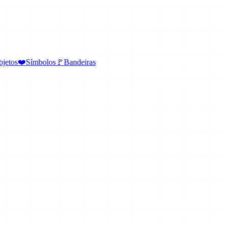
jetos
❤️
Símbolos
🚩
Bandeiras