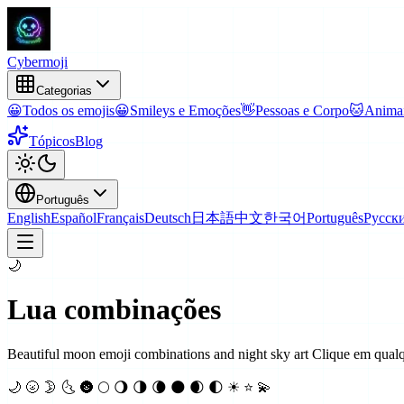
Cyber
moji
Categorias
😀
Todos os emojis
😀
Smileys e Emoções
👋
Pessoas e Corpo
🐱
Animai
Tópicos
Blog
Português
English
Español
Français
Deutsch
日本語
中文
한국어
Português
Русск
🌙
Lua
combinações
Beautiful moon emoji combinations and night sky art
Clique em qualq
🌙 🌝 🌛 🌜 🌚 🌕 🌖 🌗 🌘 🌑 🌒 🌓 ☀ ⭐ 💫