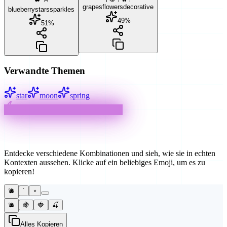
grapes
flowers
decorative
blueberry
stars
sparkles
49
%
51
%
Verwandte Themen
star
moon
spring
INTERAKTIVES BEISPIEL
Kreative Verwendungsmöglichkeiten
Entdecke verschiedene Kombinationen und sieh, wie sie in echten
Kontexten aussehen. Klicke auf ein beliebiges Emoji, um es zu
kopieren!
🫐
˙
⋆
🫐
🍇
🍓
🍒
Alles Kopieren