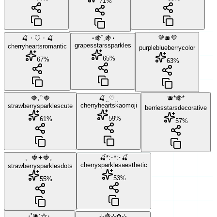
71
%
🍒・♡・🍒
⋆🍇˚,🍇⋆
💜🫐💜
grapes
stars
sparkles
cherry
hearts
romantic
purple
blueberry
color
65
%
67
%
63
%
🍓₊˚˙🍓
🍒ˎˏ♡ˎˏ
🫐*🍇*
cherry
hearts
kaomoji
strawberry
sparkles
cute
berries
stars
decorative
59
%
61
%
57
%
。🍓✦🍓。
🍒*:･*:･🍒
cherry
sparkles
aesthetic
strawberry
sparkles
dots
53
%
55
%
⋆˚🫐˙✩⋆
⊹🍇⊹✿⊹