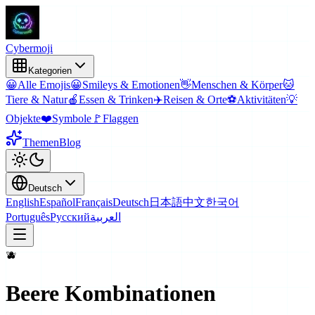
Cyber
moji
Kategorien
😀
Alle Emojis
😀
Smileys & Emotionen
👋
Menschen & Körper
🐱
Tiere & Natur
🍎
Essen & Trinken
✈️
Reisen & Orte
⚽
Aktivitäten
💡
Objekte
❤️
Symbole
🚩
Flaggen
Themen
Blog
Deutsch
English
Español
Français
Deutsch
日本語
中文
한국어
Português
Русский
العربية
🫐
Beere
Kombinationen