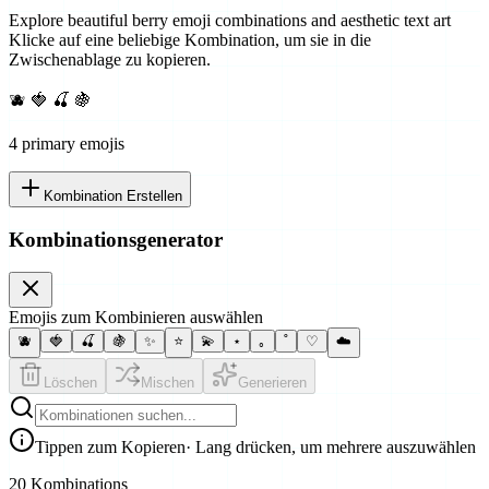
Explore beautiful berry emoji combinations and aesthetic text art
Klicke auf eine beliebige Kombination, um sie in die
Zwischenablage zu kopieren.
🫐 🍓 🍒 🍇
4
primary emoji
s
Kombination Erstellen
Kombinationsgenerator
Emojis zum Kombinieren auswählen
🫐
🍓
🍒
🍇
✨
⭐
💫
⋆
｡
˚
♡
☁️
Löschen
Mischen
Generieren
Tippen zum Kopieren
· Lang drücken, um mehrere auszuwählen
20 Kombinations