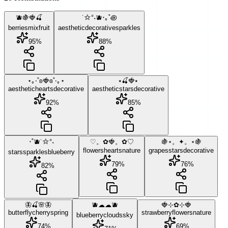
🫐🍇🍓🍒
˙✩°˖🫐⋆｡˚꩜
berries
mix
fruit
aesthetic
decorative
sparkles
95
%
88
%
⋆｡‧˚ʚ🍓ɞ˚‧｡⋆
⭑🍒🍓⭑
aesthetic
hearts
decorative
aesthetic
stars
decorative
92
%
85
%
⋆˚🫐˙✩°˖
♡。✿🍓。✿♡
🍇⋆。✦。⋆🍇
flowers
hearts
nature
grapes
stars
decorative
stars
sparkles
blueberry
79
%
76
%
82
%
🦋🍒🌸🦋
🫐☁☁🫐
🍓⊹✿⊹🍓
butterfly
cherry
spring
strawberry
flowers
nature
blueberry
clouds
sky
74
%
69
%