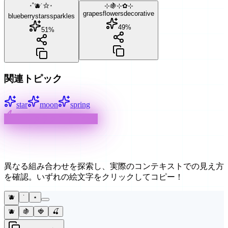
⋆˚🫐˙✩⋆
⊹🍇⊹✿⊹
grapes
flowers
decorative
blueberry
stars
sparkles
49
%
51
%
関連トピック
star
moon
spring
インタラクティブな例
クリエイティブな使い方
異なる組み合わせを探索し、実際のコンテキストでの見え方
を確認。いずれの絵文字をクリックしてコピー！
🫐
˙
⋆
🫐
🍇
🍓
🍒