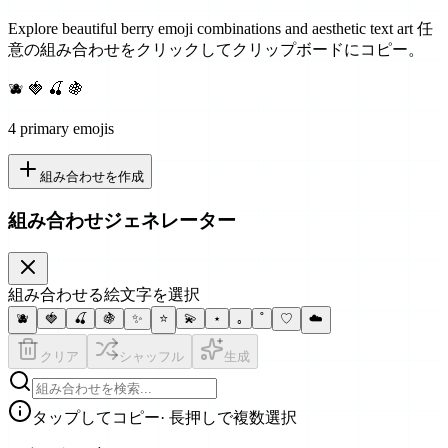
Explore beautiful berry emoji combinations and aesthetic text art
任
意の組み合わせをクリックしてクリップボードにコピー。
🫐 🍓 🍒 🍇
4
primary emoji
s
組み合わせを作成
組み合わせジェネレーター
組み合わせる絵文字を選択
🫐
🍓
🍒
🍇
✨
⭐
💫
⋆
｡
˚
♡
☁️
クリア
シャッフル
生成
タップしてコピー
· 長押しで複数選択