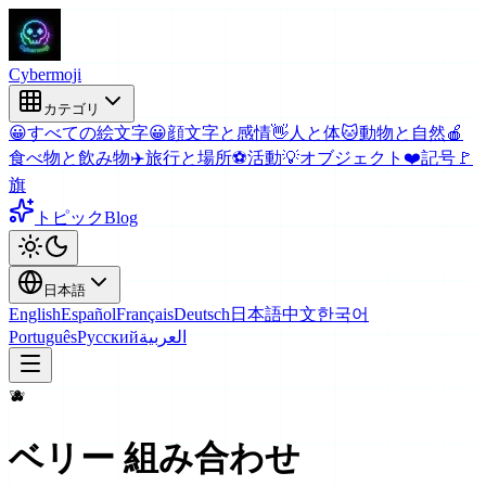
Cyber
moji
カテゴリ
😀
すべての絵文字
😀
顔文字と感情
👋
人と体
🐱
動物と自然
🍎
食べ物と飲み物
✈️
旅行と場所
⚽
活動
💡
オブジェクト
❤️
記号
🚩
旗
トピック
Blog
日本語
English
Español
Français
Deutsch
日本語
中文
한국어
Português
Русский
العربية
🫐
ベリー
組み合わせ