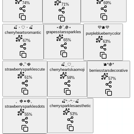
74
%
69
%
71
%
🍒・♡・🍒
⋆🍇˚,🍇⋆
💜🫐💜
grapes
stars
sparkles
cherry
hearts
romantic
purple
blueberry
color
65
%
67
%
63
%
🍓₊˚˙🍓
🍒ˎˏ♡ˎˏ
🫐*🍇*
strawberry
sparkles
cute
cherry
hearts
kaomoji
berries
stars
decorative
61
%
59
%
57
%
。🍓✦🍓。
🍒*:･*:･🍒
cherry
sparkles
aesthetic
strawberry
sparkles
dots
53
%
55
%