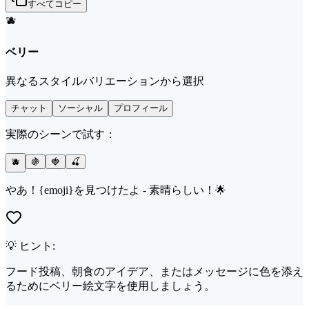
すべてコピー
🫐
ベリー
異なるスタイルバリエーションから選択
チャット
ソーシャル
プロフィール
実際のシーンで試す：
🫐
🍇
🍓
🍒
やあ！{emoji}を見つけたよ - 素晴らしい！🌟
💡 ヒント:
フード投稿、朝食のアイデア、またはメッセージに色を添え
るためにベリー絵文字を使用しましょう。