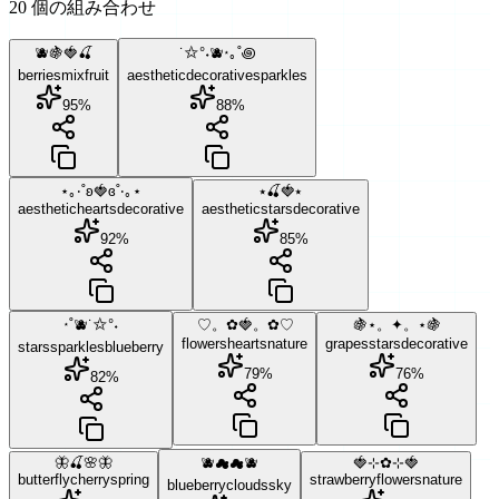
20 個の組み合わせ
🫐🍇🍓🍒
˙✩°˖🫐⋆｡˚꩜
berries
mix
fruit
aesthetic
decorative
sparkles
95
%
88
%
⋆｡‧˚ʚ🍓ɞ˚‧｡⋆
⭑🍒🍓⭑
aesthetic
hearts
decorative
aesthetic
stars
decorative
92
%
85
%
⋆˚🫐˙✩°˖
♡。✿🍓。✿♡
🍇⋆。✦。⋆🍇
flowers
hearts
nature
grapes
stars
decorative
stars
sparkles
blueberry
79
%
76
%
82
%
🦋🍒🌸🦋
🫐☁☁🫐
🍓⊹✿⊹🍓
butterfly
cherry
spring
strawberry
flowers
nature
blueberry
clouds
sky