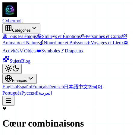
Cyber
moji
Catégories
😀
Tous les émojis
😀
Smileys et Émotions
👋
Personnes et Corps
🐱
Animaux et Nature
🍎
Nourriture et Boissons
✈️
Voyages et Lieux
⚽
Activités
💡
Objets
❤️
Symboles
🚩
Drapeaux
Sujets
Blog
Français
English
Español
Français
Deutsch
日本語
中文
한국어
Português
Русский
العربية
❤
Cœur
combinaisons