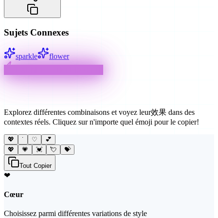
Sujets Connexes
sparkle
flower
EXEMPLE INTERACTIF
Façons Créatives d'Utiliser
Explorez différentes combinaisons et voyez leur效果 dans des
contextes réels. Cliquez sur n'importe quel émoji pour le copier!
💖
˙
♡
💕
💖
💗
💓
💘
💝
Tout Copier
❤
Cœur
Choisissez parmi différentes variations de style