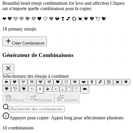
Beautiful heart emoji combinations for love and affection
Cliquez
sur n'importe quelle combinaison pour la copier.
❤ 🧡 💛 💚 💙 💜 🖤 🤍 🤎 💔 ❣ 💕 💞 💓 💗 💖 💘 💝
18
primary emoji
s
Créer Combinaison
Générateur de Combinaisons
Sélectionnez des émojis à combiner
❤
🧡
💛
💚
💙
💜
🖤
🤍
🤎
💔
❣
💕
💞
💓
💗
💖
💘
💝
✨
⭐
💫
⋆
｡
˚
♡
☁️
Effacer
Mélanger
Générer
Appuyer pour copier
· Appui long pour sélectionner plusieurs
10 combinaisons