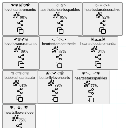
💖💗💓💘💝
˙♡˙✩°˖
♡⋅✧♡⋅✧
love
hearts
romantic
aesthetic
hearts
sparkles
hearts
stars
decorative
98
%
95
%
92
%
💕🌸💕🌸
⋆｡‧˚♡‧｡⋆
💓☁☁💓
love
flowers
romantic
hearts
clouds
romantic
hearts
stars
aesthetic
89
%
84
%
87
%
🫧♡🫧♡🫧
🦋♡💕♡🦋
💗*⋆。⋆*💗
bubbles
hearts
cute
butterfly
love
hearts
hearts
stars
sparkles
81
%
79
%
77
%
💖。✿。💖
hearts
flowers
love
75
%