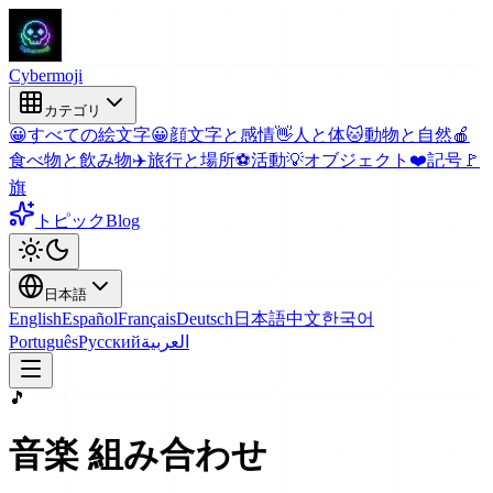
Cyber
moji
カテゴリ
😀
すべての絵文字
😀
顔文字と感情
👋
人と体
🐱
動物と自然
🍎
食べ物と飲み物
✈️
旅行と場所
⚽
活動
💡
オブジェクト
❤️
記号
🚩
旗
トピック
Blog
日本語
English
Español
Français
Deutsch
日本語
中文
한국어
Português
Русский
العربية
🎵
音楽
組み合わせ