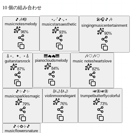
10 個の組み合わせ
🎵🎶🎼
⋆｡‧˚🎵‧｡⋆
🎤🎧🎵🎶
music
notes
melody
music
stars
aesthetic
singing
music
entertainment
96
%
93
%
90
%
🎸⋆。✦。⋆🎸
🎹☁☁🎹
🎶♡🎶♡
piano
clouds
melody
guitar
stars
rock
music notes
hearts
love
84
%
87
%
82
%
🎵✨🎵✨
🎻🌙🎻🌙
🎺🦋🎺🦋
violin
moon
elegant
trumpet
butterfly
colorful
music
sparkles
magic
76
%
73
%
79
%
🎵⊹✿⊹🎵
music
flowers
nature