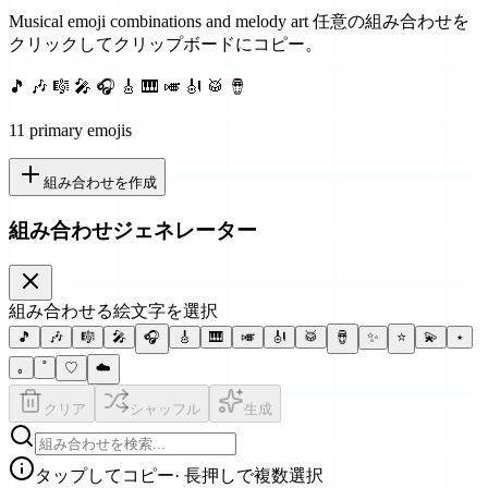
Musical emoji combinations and melody art
任意の組み合わせを
クリックしてクリップボードにコピー。
🎵 🎶 🎼 🎤 🎧 🎸 🎹 🎺 🎻 🥁 🪘
11
primary emoji
s
組み合わせを作成
組み合わせジェネレーター
組み合わせる絵文字を選択
🎵
🎶
🎼
🎤
🎧
🎸
🎹
🎺
🎻
🥁
🪘
✨
⭐
💫
⋆
｡
˚
♡
☁️
クリア
シャッフル
生成
タップしてコピー
· 長押しで複数選択