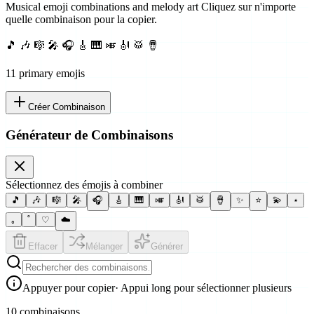
Musical emoji combinations and melody art
Cliquez sur n'importe
quelle combinaison pour la copier.
🎵 🎶 🎼 🎤 🎧 🎸 🎹 🎺 🎻 🥁 🪘
11
primary emoji
s
Créer Combinaison
Générateur de Combinaisons
Sélectionnez des émojis à combiner
🎵
🎶
🎼
🎤
🎧
🎸
🎹
🎺
🎻
🥁
🪘
✨
⭐
💫
⋆
｡
˚
♡
☁️
Effacer
Mélanger
Générer
Appuyer pour copier
· Appui long pour sélectionner plusieurs
10 combinaisons