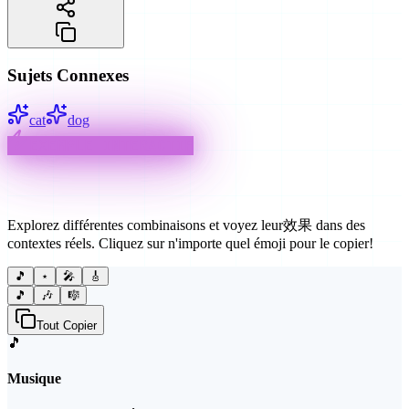
Sujets Connexes
cat
dog
EXEMPLE INTERACTIF
Façons Créatives d'Utiliser
Explorez différentes combinaisons et voyez leur效果 dans des
contextes réels. Cliquez sur n'importe quel émoji pour le copier!
🎵
⋆
🎤
🎸
🎵
🎶
🎼
Tout Copier
🎵
Musique