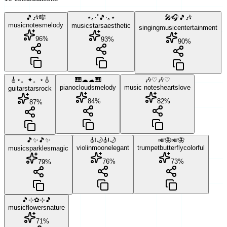
🎵🎶🎼
⋆｡‧˚🎵‧｡⋆
🎤🎧🎵🎶
music
notes
melody
music
stars
aesthetic
singing
music
entertainment
96
%
93
%
90
%
🎸⋆。✦。⋆🎸
🎹☁☁🎹
🎶♡🎶♡
piano
clouds
melody
music notes
hearts
love
guitar
stars
rock
84
%
82
%
87
%
🎵✨🎵✨
🎻🌙🎻🌙
🎺🦋🎺🦋
violin
moon
elegant
trumpet
butterfly
colorful
music
sparkles
magic
76
%
73
%
79
%
🎵⊹✿⊹🎵
music
flowers
nature
71
%