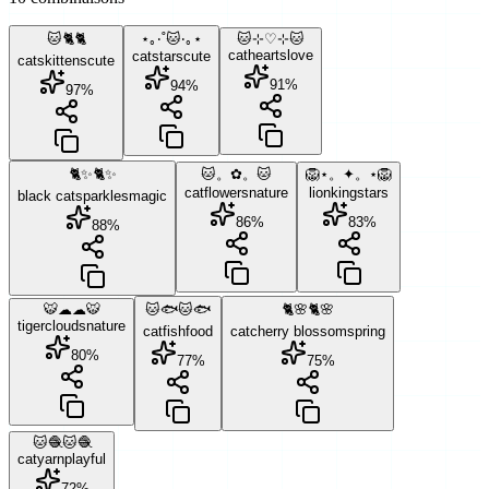
🐱🐈🐈
⋆｡‧˚🐱‧｡⋆
🐱⊹♡⊹🐱
cat
hearts
love
cat
stars
cute
cats
kittens
cute
91
%
94
%
97
%
🐈✨🐈✨
🐱。✿。🐱
🦁⋆。✦。⋆🦁
cat
flowers
nature
lion
king
stars
black cat
sparkles
magic
86
%
83
%
88
%
🐯☁☁🐯
🐱🐟🐱🐟
🐈🌸🐈🌸
tiger
clouds
nature
cat
fish
food
cat
cherry blossom
spring
80
%
77
%
75
%
🐱🧶🐱🧶
cat
yarn
playful
72
%