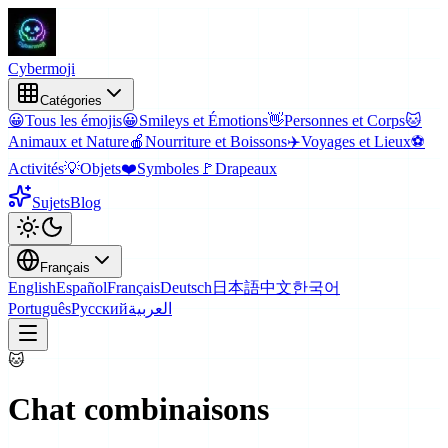
Cyber
moji
Catégories
😀
Tous les émojis
😀
Smileys et Émotions
👋
Personnes et Corps
🐱
Animaux et Nature
🍎
Nourriture et Boissons
✈️
Voyages et Lieux
⚽
Activités
💡
Objets
❤️
Symboles
🚩
Drapeaux
Sujets
Blog
Français
English
Español
Français
Deutsch
日本語
中文
한국어
Português
Русский
العربية
🐱
Chat
combinaisons