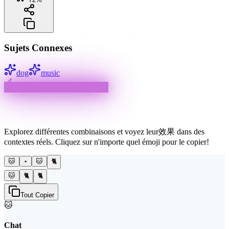
Sujets Connexes
dog
music
EXEMPLE INTERACTIF
Façons Créatives d'Utiliser
Explorez différentes combinaisons et voyez leur效果 dans des
contextes réels. Cliquez sur n'importe quel émoji pour le copier!
🐱
⋆
🐱
🐈
🐱
🐈
🐈
Tout Copier
🐱
Chat