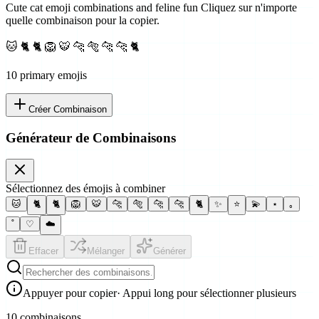
Cute cat emoji combinations and feline fun
Cliquez sur n'importe
quelle combinaison pour la copier.
🐱 🐈 🐈 🦁 🐯 🐆 🐅 🐆 🐆 🐈
10
primary emoji
s
Créer Combinaison
Générateur de Combinaisons
Sélectionnez des émojis à combiner
🐱
🐈
🐈
🦁
🐯
🐆
🐅
🐆
🐆
🐈
✨
⭐
💫
⋆
｡
˚
♡
☁️
Effacer
Mélanger
Générer
Appuyer pour copier
· Appui long pour sélectionner plusieurs
10 combinaisons