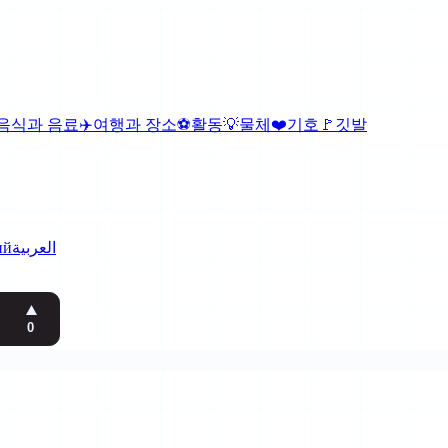
음식과 음료
✈️
여행과 장소
⚽
활동
💡
물체
❤️
기호
🚩
깃발
ий
العربية