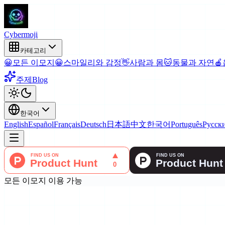
Cyber
moji
카테고리
😀
모든 이모지
😀
스마일리와 감정
👋
사람과 몸
🐱
동물과 자연
🍎
주제
Blog
한국어
English
Español
Français
Deutsch
日本語
中文
한국어
Português
Русск
모든 이모지 이용 가능
궁극의
이모지 컬렉션